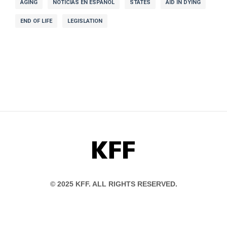
AGING
NOTICIAS EN ESPAÑOL
STATES
AID IN DYING
END OF LIFE
LEGISLATION
KFF
© 2025 KFF. ALL RIGHTS RESERVED.