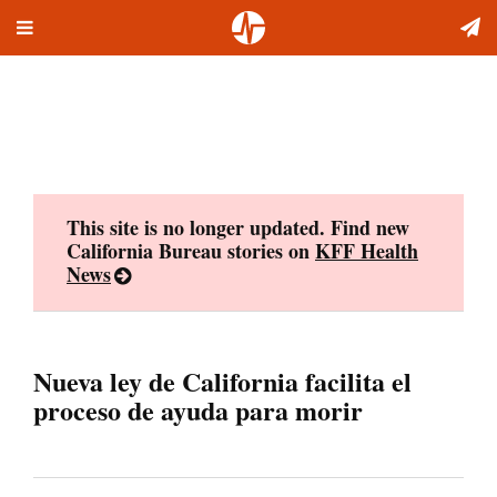
Toggle
Skip
navigation
to
content
This site is no longer updated. Find new
California Bureau stories on
KFF Health
News
Nueva ley de California facilita el
proceso de ayuda para morir