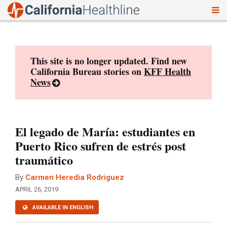
To
Skip
nav
to
content
This site is no longer updated. Find new
California Bureau stories on
KFF Health
News
El legado de María: estudiantes en
Puerto Rico sufren de estrés post
traumático
By
Carmen Heredia Rodriguez
APRIL 26, 2019
AVAILABLE IN ENGLISH