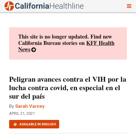
To
Skip
nav
to
content
This site is no longer updated. Find new
California Bureau stories on
KFF Health
News
Peligran avances contra el VIH por la
lucha contra covid, en especial en el
sur del país
By
Sarah Varney
APRIL 21, 2021
AVAILABLE IN ENGLISH