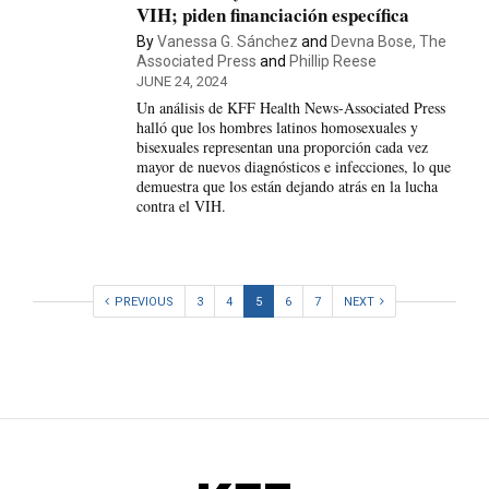
VIH; piden financiación específica
By
Vanessa G. Sánchez
and
Devna Bose, The
Associated Press
and
Phillip Reese
JUNE 24, 2024
Un análisis de KFF Health News-Associated Press
halló que los hombres latinos homosexuales y
bisexuales representan una proporción cada vez
mayor de nuevos diagnósticos e infecciones, lo que
demuestra que los están dejando atrás en la lucha
contra el VIH.
PREVIOUS
3
4
5
6
7
NEXT