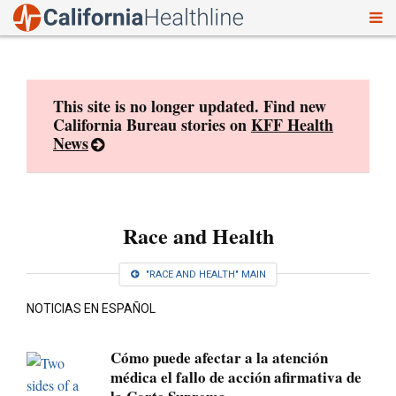
To
Skip
nav
to
content
This site is no longer updated. Find new
California Bureau stories on
KFF Health
News
Race and Health
"RACE AND HEALTH" MAIN
NOTICIAS EN ESPAÑOL
Cómo puede afectar a la atención
médica el fallo de acción afirmativa de