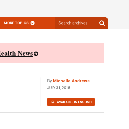
Search
Search
MORE TOPICS
archives
archives
ealth News
By
Michelle Andrews
JULY 31, 2018
AVAILABLE IN ENGLISH