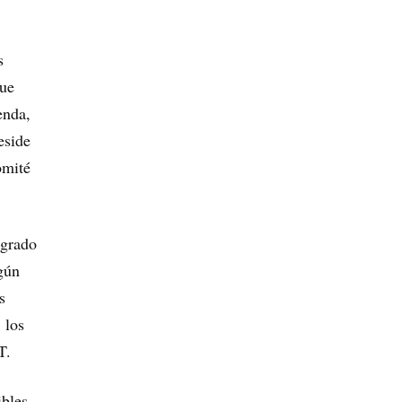
s
que
enda,
eside
omité
egrado
gún
s
 los
T.
ibles