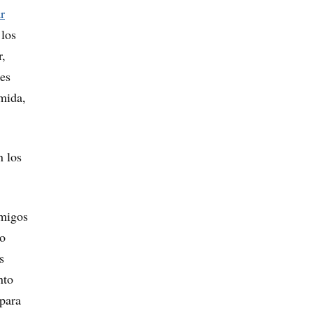
r
 los
r,
nes
mida,
n los
migos
no
s
nto
para