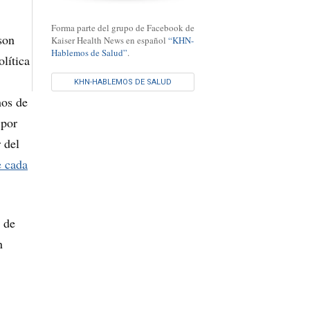
Forma parte del grupo de Facebook de
son
Kaiser Health News en español
“KHN-
Hablemos de Salud”
.
olítica
KHN-HABLEMOS DE SALUD
hos de
 por
 del
e cada
 de
n