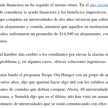
uda financiera no ha seguido el mismo ritmo. En el
año escola
de considerar la ayuda financiera y los beneficios impositivos,
mpo completo en universidades de dos años tuvieron que cubri
n alojamiento y comida, mientras que aquellos en institucio
o años enfrentaron un promedio de $14,940 en alojamiento, co
rios.
el hambre dan crédito a los estudiantes por elevar la alarma e
problema y, en algunos casos, ofrecer soluciones ingeniosas.
ien fundó el programa Swipe Out Hunger con un grupo de a
rios años, dijo que querían hacer algo útil con los créditos 
planes de comidas que debían comprar. Ahora, 48 universidade
grama, y Sumekh dijo que en el último año han visto un aume
 número de universidades que se están comunicando con ellos 