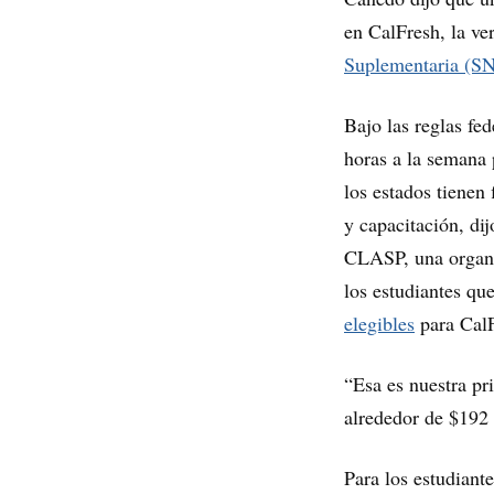
en CalFresh, la ve
Suplementaria (S
Bajo las reglas fe
horas a la semana
los estados tienen
y capacitación, di
CLASP, una organiz
los estudiantes qu
elegibles
para CalF
“Esa es nuestra pr
alrededor de $192
Para los estudiant