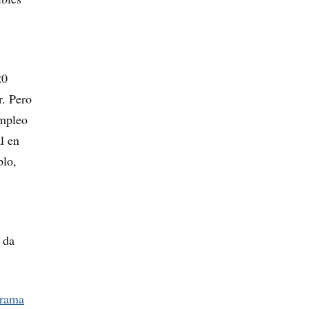
20
r. Pero
empleo
l en
plo,
 da
grama