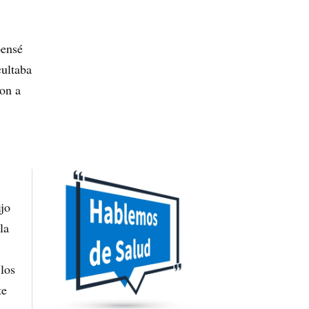
pensé
cultaba
ron a
ijo
la
 los
te