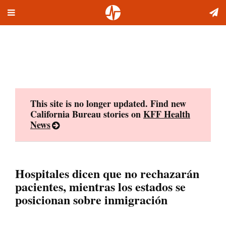
Toggle
Skip
navigation
to
content
This site is no longer updated. Find new
California Bureau stories on
KFF Health
News
Hospitales dicen que no rechazarán
pacientes, mientras los estados se
posicionan sobre inmigración