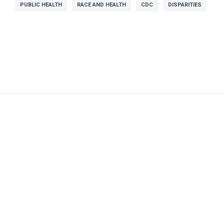
PUBLIC HEALTH
RACE AND HEALTH
CDC
DISPARITIES
KFF
© 2025 KFF. ALL RIGHTS RESERVED.