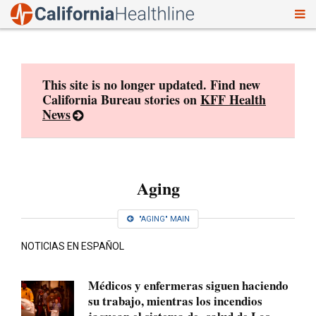
To
Skip
nav
to
content
This site is no longer updated. Find new
California Bureau stories on
KFF Health
News
Aging
"AGING" MAIN
NOTICIAS EN ESPAÑOL
Médicos y enfermeras siguen haciendo
su trabajo, mientras los incendios