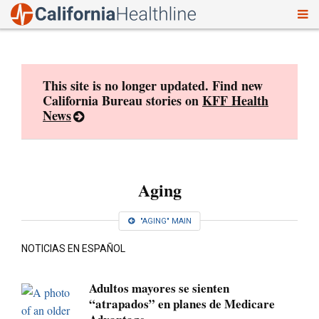
To
Skip
nav
to
content
This site is no longer updated. Find new
California Bureau stories on
KFF Health
News
Aging
"AGING" MAIN
NOTICIAS EN ESPAÑOL
Adultos mayores se sienten
“atrapados” en planes de Medicare