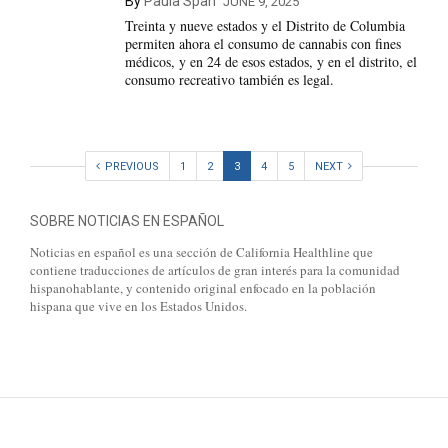
By
Paula Span
JUNE 9, 2025
Treinta y nueve estados y el Distrito de Columbia
permiten ahora el consumo de cannabis con fines
médicos, y en 24 de esos estados, y en el distrito, el
consumo recreativo también es legal.
PREVIOUS
1
2
3
4
5
NEXT
SOBRE NOTICIAS EN ESPAÑOL
Noticias en español es una sección de California Healthline que
contiene traducciones de artículos de gran interés para la comunidad
hispanohablante, y contenido original enfocado en la población
hispana que vive en los Estados Unidos.