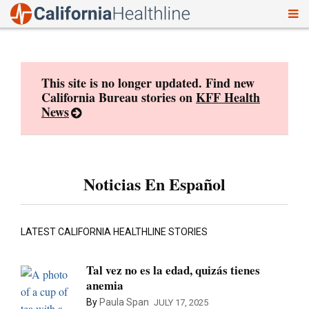
To
Skip
nav
to
content
This site is no longer updated. Find new
California Bureau stories on
KFF Health
News
Noticias En Español
LATEST CALIFORNIA HEALTHLINE STORIES
Tal vez no es la edad, quizás tienes
anemia
By
Paula Span
JULY 17, 2025